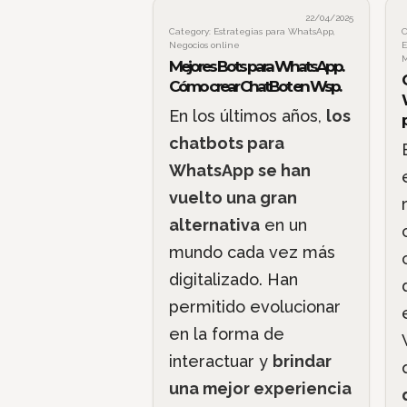
22/04/2025
Category:
Estrategias para WhatsApp
,
C
Negocios online
E
M
Mejores Bots para WhatsApp.
Cómo crear ChatBot en Wsp.
En los últimos años,
los
chatbots para
WhatsApp se han
vuelto una gran
alternativa
en un
mundo cada vez más
digitalizado. Han
permitido evolucionar
en la forma de
interactuar y
brindar
una mejor experiencia