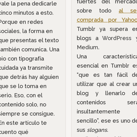
fuertes del mercad
vale la pena dedicarle
sobre todo
al se
cinco minutos a esto.
comprada por Yaho
Porque en redes
Tumblr ya supera e
sociales, la forma en
blogs a
WordPress
que presentas el texto
Medium
.
también comunica. Una
Una característic
bio con tipografía
esencial en Tumblr e
cuidada ya transmite
“que es tan fácil d
que detrás hay alguien
utilizar que al crear u
que se lo toma en
blog y llenarlo d
serio. Eso, con el
contenidos ser
contenido solo, no
insultantemente
siempre se consigue.
sencillo”, ese es uno d
En este artículo te
sus
slogans
.
cuento qué