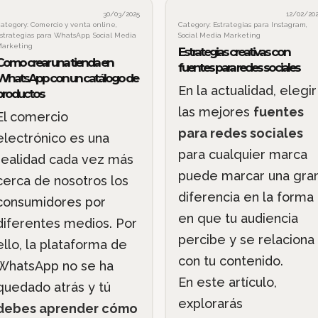
30/03/2025
12/02/20
ategory:
Comercio y venta online
,
Category:
Estrategias para Instagram
,
strategias para WhatsApp
,
Social Media
Social Media Marketing
arketing
Estrategias creativas con
Como crear una tienda en
fuentes para redes sociales
WhatsApp con un catálogo de
En la actualidad, elegir
productos
las mejores
fuentes
El comercio
para redes sociales
electrónico es una
para cualquier marca
realidad cada vez más
puede marcar una gra
cerca de nosotros los
diferencia en la forma
consumidores por
en que tu audiencia
diferentes medios. Por
percibe y se relaciona
ello, la plataforma de
con tu contenido.
WhatsApp no se ha
En este artículo,
quedado atrás y tú
explorarás
debes aprender cómo