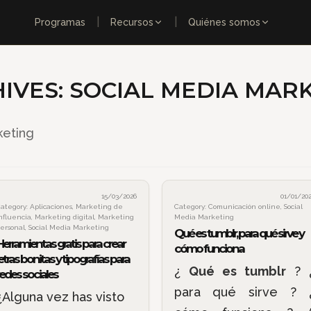
|
|
Programas
Recursos
Quiénes somos
IVES:
SOCIAL MEDIA MAR
keting
15/03/2026
01/01/20
ategory:
Aplicaciones
,
Marketing de
Category:
Comunicación online
,
Social
nfluencia
,
Marketing digital
,
Marketing
Media Marketing
ersonal
,
Social Media Marketing
Qué es tumblr, para qué sirve y
Herramientas gratis para crear
cómo funciona
etras bonitas y tipografías para
¿
Qué es tumblr
? 
redes sociales
para qué sirve ? 
¿Alguna vez has visto