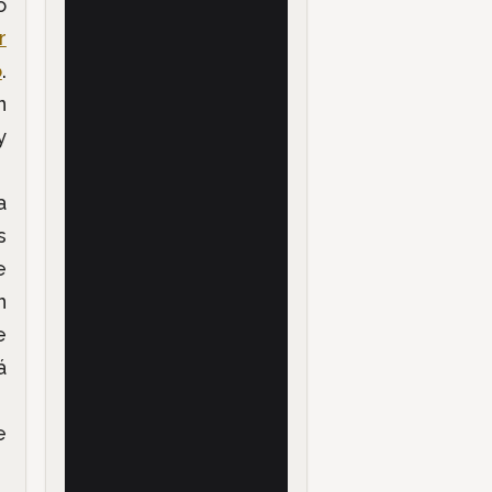
o
r
o
.
n
y
a
s
e
n
e
á
e