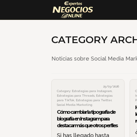
CATEGORY ARCH
Noticias sobre Social Media Mar
25/03/2026
Category:
Estrategias para Instagram
,
C
Estrategias para Threads
,
Estrategias
I
para TikTok
,
Estrategias para Twitter
,
P
Social Media Marketing
Cómo cambiar la tipografia de
l
biografía en Instagram para
destacar más que otros perfiles
Si has llegado hasta