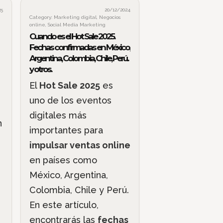
25
20/12/2024
Category:
Marketing digital
,
Negocios
online
,
Social Media Marketing
Cuando es el Hot Sale 2025.
Fechas confirmadas en México,
Argentina, Colombia, Chile, Perú..
y otros.
El
Hot Sale 2025
es
uno de los eventos
digitales más
n
importantes para
impulsar ventas online
en países como
México, Argentina,
Colombia, Chile y Perú.
En este artículo,
encontrarás las
fechas