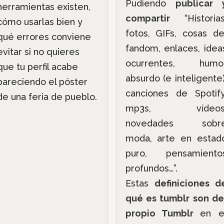
Pudiendo
publicar 
herramientas existen,
compartir
“Historias
cómo usarlas bien y
fotos, GIFs, cosas de
qué errores conviene
fandom, enlaces, idea
evitar si no quieres
ocurrentes, humo
que tu perfil acabe
absurdo (e inteligente)
pareciendo el póster
canciones de Spotify
de una feria de pueblo.
mp3s, vídeos
novedades sobr
moda, arte en estad
puro, pensamiento
profundos…”.
Estas
definiciones d
qué es tumblr son de
propio Tumblr
en e