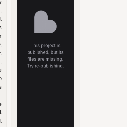
y
,
l
s
r
,
,
,
e
o
s
e
l
l