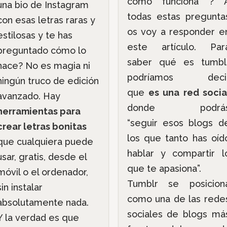
cómo funciona ? 
una bio de Instagram
todas estas pregunta
con esas letras raras y
os voy a responder e
estilosas y te has
este artículo. Par
preguntado cómo lo
saber qué es tumbl
hace? No es magia ni
podríamos deci
ningún truco de edición
que
es una red socia
avanzado. Hay
donde podrá
herramientas para
“seguir esos blogs d
crear letras bonitas
los que tanto has oíd
que cualquiera puede
hablar y compartir l
usar, gratis, desde el
que te apasiona”.
móvil o el ordenador,
Tumblr se posicion
sin instalar
como una de las rede
absolutamente nada.
sociales de blogs má
Y la verdad es que