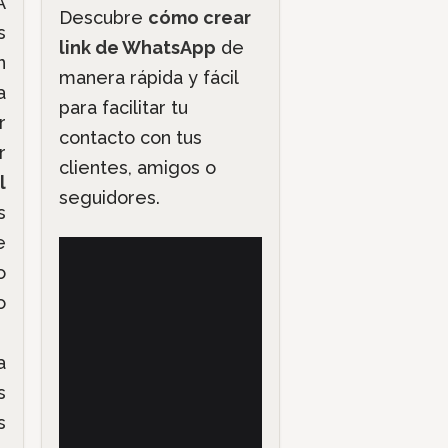
A
Descubre
cómo crear
s
link de WhatsApp
de
n
manera rápida y fácil
a
para facilitar tu
r
contacto con tus
r
clientes, amigos o
l
seguidores.
s
e
o
o
a
s
s