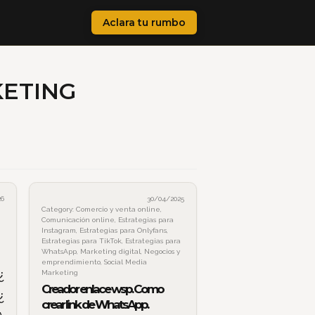
Aclara tu rumbo
KETING
26
30/04/2025
Category:
Comercio y venta online
,
Comunicación online
,
Estrategias para
Instagram
,
Estrategias para Onlyfans
,
Estrategias para TikTok
,
Estrategias para
WhatsApp
,
Marketing digital
,
Negocios y
emprendimiento
,
Social Media
¿
Marketing
Creador enlace wsp. Como
¿
crear link de WhatsApp.