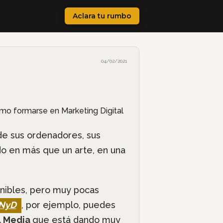
Aclara tu rumbo
04/02/2021
de sus ordenadores, sus
ido en más que un arte, en una
nibles, pero muy pocas
ENyD
, por ejemplo, puedes
al Media
que está dando muy