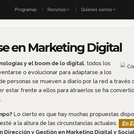
|
|
Programas
Recursos
Quiénes somos
 en Marketing Digital
nologías y el boom de lo digital
, todos los
ventarse o evolucionar para adaptarse a los
e personas se mueven a diario por la red a través 
er estar frente a ellos para atraerlos se ha convert
.
ampo?
Lo cierto es que hay muchas propuestas dispo
té a la altura de las circunstancias actuales.
En 
en Dirección y Gestión en Marketing Digital y Soci