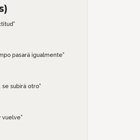
s)
titud”
empo pasará igualmente”
, se subirá otro”
y vuelve”