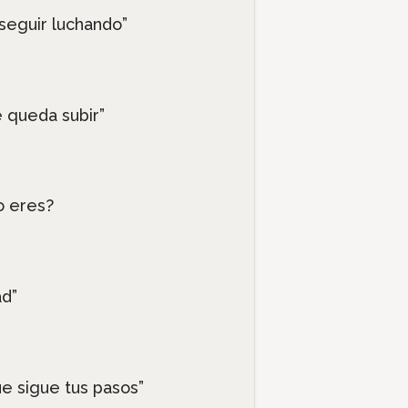
seguir luchando”
e queda subir”
o eres?
ad”
e sigue tus pasos”