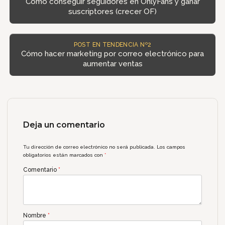
Como conseguir seguidores en OnlyFans y ganar
suscriptores (crecer OF)
POST EN TENDENCIA Nº2
Cómo hacer marketing por correo electrónico para
aumentar ventas
Deja un comentario
Tu dirección de correo electrónico no será publicada.
Los campos
obligatorios están marcados con
*
Comentario
*
Nombre
*