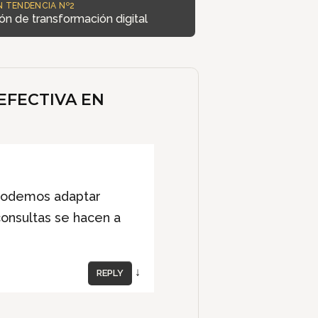
N TENDENCIA Nº2
ión de transformación digital
EFECTIVA EN
 podemos adaptar
consultas se hacen a
↓
REPLY