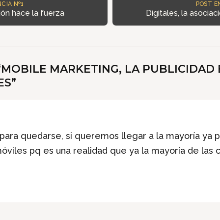
CIA Nº1
POST E
ión hace la fuerza
Digitales, la asociac
“
MOBILE MARKETING, LA PUBLICIDAD 
ES
”
 para quedarse, si queremos llegar a la mayoría ya
móviles pq es una realidad que ya la mayoría de las 