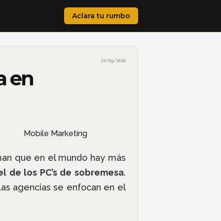
Aclara tu rumbo
22/09/2016
a en
orman que en el mundo hay más
 el de los PC’s de sobremesa
.
las agencias se enfocan en el