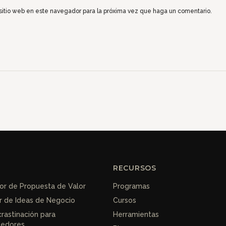
 sitio web en este navegador para la próxima vez que haga un comentario.
RECURSOS
r de Propuesta de Valor
Programas
r de Ideas de Negocio
Cursos
crastinación para
Herramientas
edores