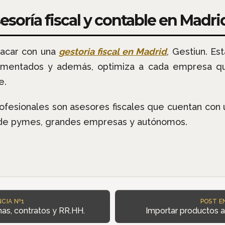
soría fiscal y contable en Madri
acar con una
gestoria fiscal en Madrid
, Gestiun. Es
omentados y además, optimiza a cada empresa que 
e.
fesionales son asesores fiscales que cuentan con u
cal de pymes, grandes empresas y autónomos.
CIA Nº1
POST E
as, contratos y RR.HH.
Importar productos a