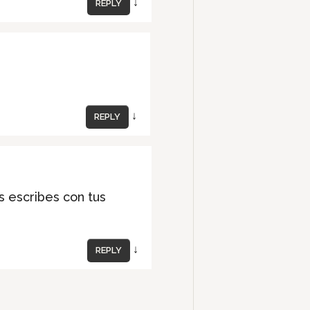
↓
REPLY
↓
REPLY
s escribes con tus
↓
REPLY