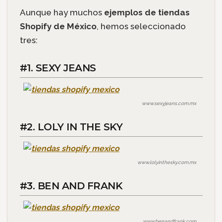
Aunque hay muchos
ejemplos de tiendas
Shopify de México
, hemos seleccionado
tres:
#1. SEXY JEANS
www.sexyjeans.com.mx
#2. LOLY IN THE SKY
www.lolyinthesky.com.mx
#3. BEN AND FRANK
www.benandfrank.com