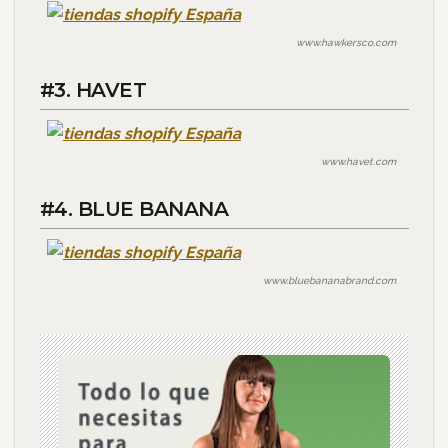
www.hawkersco.com
#3. HAVET
www.havet.com
#4. BLUE BANANA
www.bluebananabrand.com