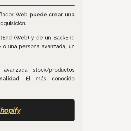
señador Web
puede crear una
dquisición.
ntEnd (Web) y de un BackEnd
te o una persona avanzada, un
avanzada stock/productos
nalidad
. El más conocido
Shopify