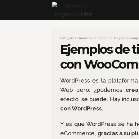
Category:
Comercio y venta online
,
Negocios y emp
Ejemplos de t
con WooCom
WordPress es la plataforma
Web pero, ¿podemos
crea
efecto, se puede. Hay inclus
con WordPress
.
Y es que WordPress se ha h
eCommerce,
gracias a su 