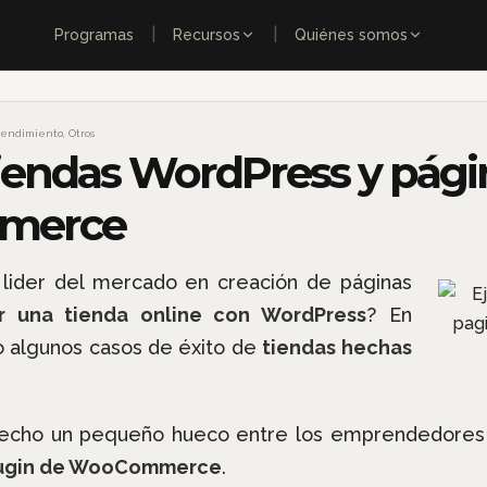
|
|
Programas
Recursos
Quiénes somos
rendimiento
,
Otros
iendas WordPress y pági
merce
 lider del mercado en creación de páginas
r una tienda online con WordPress
? En
o algunos casos de éxito de
tiendas hechas
echo un pequeño hueco entre los emprendedores di
plugin de WooCommerce
.