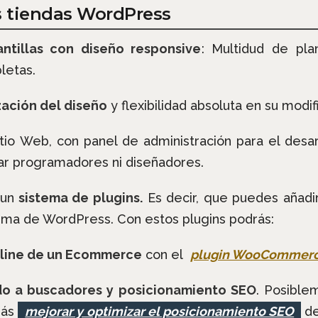
as tiendas WordPress
ntillas con diseño responsive
: Multidud de pla
letas.
zación del diseño
y flexibilidad absoluta en su modif
tio Web, con panel de administración para el desa
ar programadores ni diseñadores.
 un
sistema de plugins.
Es decir, que puedes añadir 
tema de WordPress. Con estos plugins podrás:
nline de un Ecommerce
con el
plugin WooCommer
do a buscadores y posicionamiento SEO
. Posible
rás
mejorar y optimizar el posicionamiento SEO
de