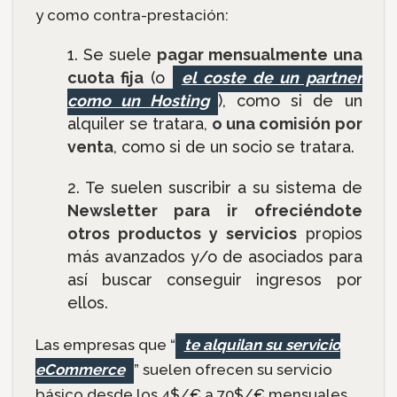
y como contra-prestación:
Se suele
pagar mensualmente una
cuota fija
(o
el coste de un partner
como un Hosting
), como si de un
alquiler se tratara,
o una comisión por
venta
, como si de un socio se tratara.
Te suelen suscribir a su sistema de
Newsletter para ir ofreciéndote
otros productos y servicios
propios
más avanzados y/o de asociados para
así buscar conseguir ingresos por
ellos.
Las empresas que “
te alquilan su servicio
eCommerce
” suelen ofrecen su servicio
básico desde los 4$/€ a 70$/€ mensuales.