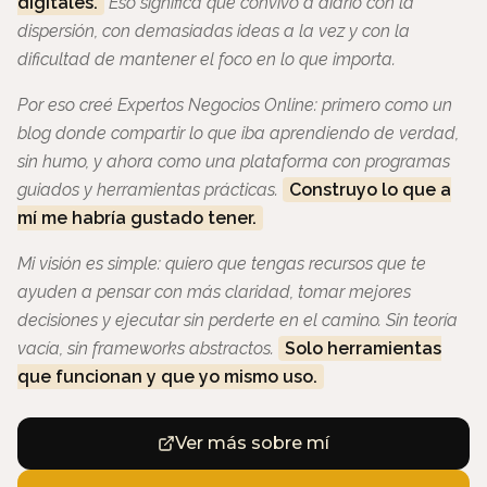
digitales.
Eso significa que convivo a diario con la
dispersión, con demasiadas ideas a la vez y con la
dificultad de mantener el foco en lo que importa.
Por eso creé Expertos Negocios Online: primero como un
blog donde compartir lo que iba aprendiendo de verdad,
sin humo, y ahora como una plataforma con programas
guiados y herramientas prácticas.
Construyo lo que a
mí me habría gustado tener.
Mi visión es simple: quiero que tengas recursos que te
ayuden a pensar con más claridad, tomar mejores
decisiones y ejecutar sin perderte en el camino. Sin teoría
vacía, sin frameworks abstractos.
Solo herramientas
que funcionan y que yo mismo uso.
Ver más sobre mí