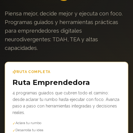
Piensa mejor, decide mejor y ejecuta con foco.
Programas guiados y herramientas prácticas
para emprendedores digitales
neurodivergentes: TDAH, TEA y altas
capacidades.
RUTA COMPLETA
Ruta Emprendedora
4 programas guiados que cubren todo el camino:
desde aclarar tu rumbo hasta ejecutar con foco. Avanza
paso a paso con herramientas integradas y decisiones
reales.
Aclara tu rumbo
✓
Desarrolla tu idea
✓