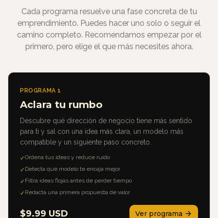
Cada programa resuelve una fase concreta de tu
emprendimiento. Puedes hacer uno solo o seguir el
camino completo. Recomendamos empezar por el
primero, pero elige el que más necesites ahora.
PROGRAMA
1
Aclara tu rumbo
Descubre qué dirección de negocio tiene más sentido
para ti y sal con una idea más clara, un modelo más
compatible y un siguiente paso concreto.
Ordena tus ideas y reduce ruido
✓
Detecta qué modelo te encaja mejor
✓
Filtra ideas flojas antes de perder tiempo
✓
Redacta una primera propuesta de valor
✓
$
9.99
USD
Ver programa