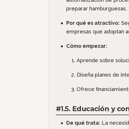
preparar hamburguesas.
Por qué es atractivo:
Seg
empresas que adoptan au
Cómo empezar:
Aprende sobre soluci
Diseña planes de int
Ofrece financiamient
#1.5.
Educación y con
De qué trata:
La necesida