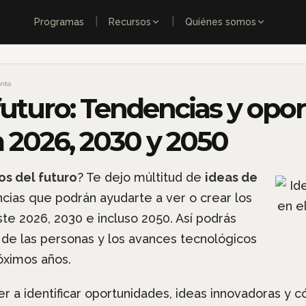
|
|
Programas
Recursos
Quiénes somos
nto
futuro: Tendencias y opo
a 2026, 2030 y 2050
s del futuro
? Te dejo múltitud de
ideas de
cias que podrán ayudarte a ver o crear los
te 2026, 2030 e incluso 2050. Así podrás
 de las personas y los avances tecnológicos
óximos años.
er a identificar oportunidades, ideas innovadoras y 