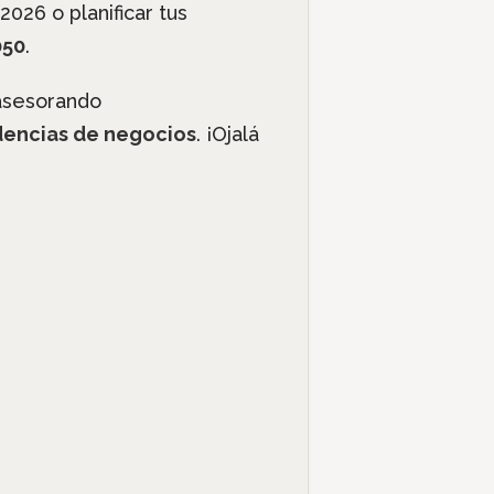
26 o planificar tus
050
.
asesorando
encias de negocios
. ¡Ojalá