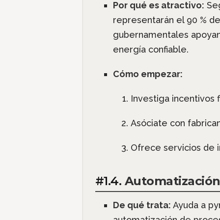
Por qué es atractivo:
Seg
representarán el 90 % de
gubernamentales apoyan 
energía confiable.
Cómo empezar:
Investiga incentivos 
Asóciate con fabrican
Ofrece servicios de 
#1.4.
Automatización
De qué trata:
Ayuda a pym
automatización de proceso