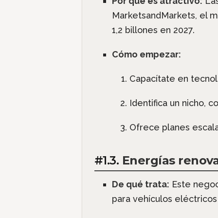
Por qué es atractivo:
Las
MarketsandMarkets, el me
1,2 billones en 2027.
Cómo empezar:
Capacítate en tecno
Identifica un nicho,
Ofrece planes escala
#1.3.
Energías renova
De qué trata:
Este negoci
para vehículos eléctricos