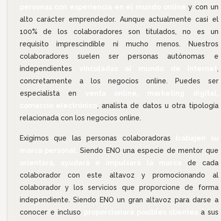
personas con experiencia en el mundo online
y con un
alto carácter emprendedor. Aunque actualmente casi el
100% de los colaboradores son titulados, no es un
requisito imprescindible ni mucho menos. Nuestros
colaboradores suelen ser personas autónomas e
independientes
vinculadas al mundo de Internet
,
concretamente a los negocios online. Puedes ser
especialista en
venta online, marketing digital,
comercio electrónico
, analista de datos u otra tipología
relacionada con los negocios online.
Exigimos que las personas colaboradoras
trabajen su
marca personal.
Siendo ENO una especie de mentor que
orientará, ayudará e impulsará la marca
de cada
colaborador con este altavoz y promocionando al
colaborador y los servicios que proporcione de forma
independiente. Siendo ENO un gran altavoz para darse a
conocer e incluso
proporcionará posibles clientes
a sus