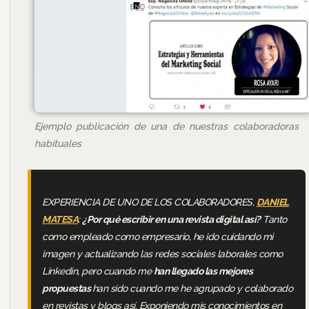
Ejemplo publicación de una de nuestras colaboradoras
habituales
EXPERIENCIA DE UNO DE LOS COLABORADORES,
DANIEL
MATESA
:
¿Por qué escribir en una revista digital así?
Tanto
como empleado como empresario, he ido cuidando mi
imagen y actualizando las redes sociales laborales como
L
inkedin
, pero cuando me
han llegado las mejores
propuestas
han sido cuando me he agrupado y colaborado
en revistas y blogs así. Exponiendo mis conocimientos en