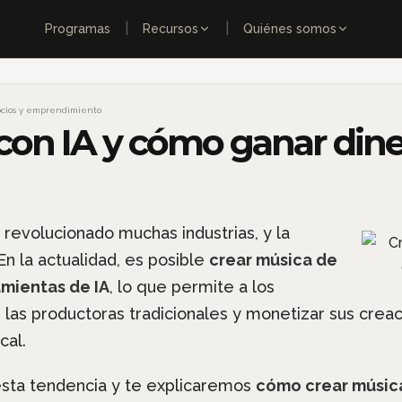
|
|
Programas
Recursos
Quiénes somos
cios y emprendimiento
con IA y cómo ganar din
 ha revolucionado muchas industrias, y la
n la actualidad, es posible
crear música de
amientas de IA
, lo que permite a los
las productoras tradicionales y monetizar sus crea
cal.
esta tendencia y te explicaremos
cómo crear música