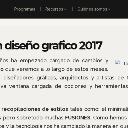
|
|
Programas
Recursos
Quiénes somos
 diseño grafico 2017
años ha empezado cargado de cambios y
co
que veremos a lo largo de estos meses.
 diseñadores gráficos, arquitectos y artistas de
nueva ventana cargada de opciones y herramien
s
recopilaciones de estilos
tales como: el minimali
mas pero sobretodo muchas
FUSIONES.
Como hemos 
te y la tecnología nos ha cambiado la manera en q