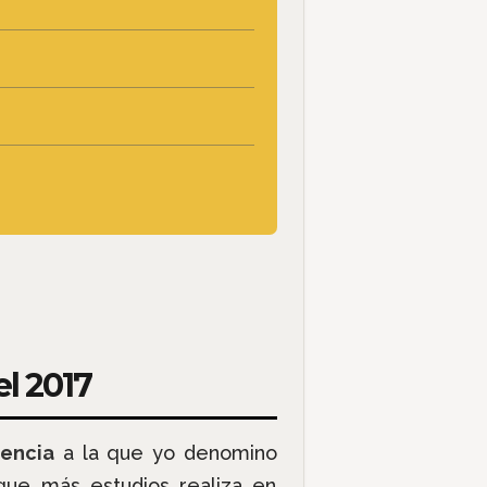
l 2017
encia
a la que yo denomino
que más estudios realiza en