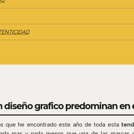
NO
TENTICIDAD
 diseño grafico predominan en e
os que he encontrado este año de toda esta
tend
ne nada mas y nada menos que una de las marcas 