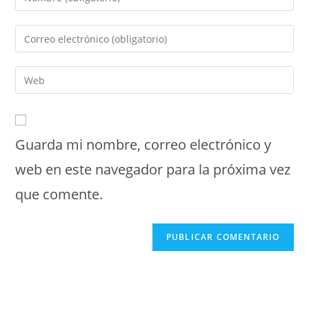
tu
nombre
Introduce
o
tu
nombre
dirección
Introduce
de
de
la
usuario
correo
URL
para
electrónico
de
comentar
para
Guarda mi nombre, correo electrónico y
tu
comentar
web
web en este navegador para la próxima vez
(opcional)
que comente.