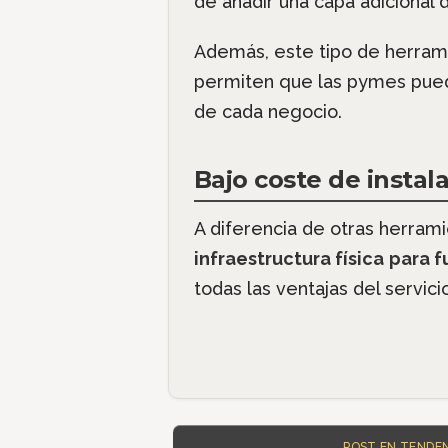
de añadir una capa adicional 
Además, este tipo de herramie
permiten que las pymes pued
de cada negocio.
Bajo coste de insta
A diferencia de otras herram
infraestructura física
para f
todas las ventajas del servic
POST EN TENDEN