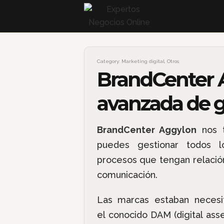
Category:
Marketing digital
,
Otros
BrandCenter A
avanzada de g
BrandCenter Aggylon
nos t
puedes gestionar todos l
procesos que tengan relación
comunicación.
Las marcas estaban neces
el conocido DAM (digital as