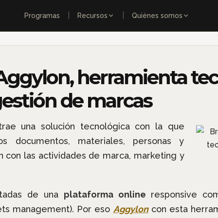
|
|
Programas
Recursos
Quiénes somos
ggylon, herramienta tec
estión de marcas
rae una solución tecnológica con la que
os documentos, materiales, personas y
 con las actividades de marca, marketing y
itadas de una
plataforma online
responsive co
sets management). Por eso
Aggylon
con esta herram