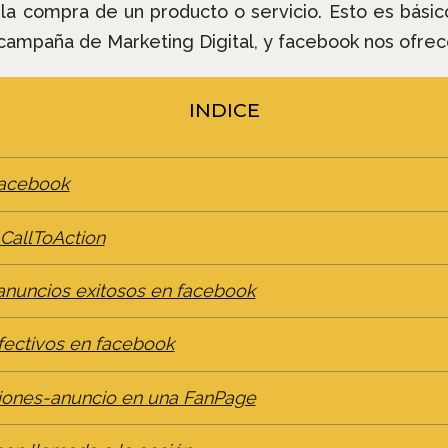
 a la compra de un producto o servicio. Esto es bási
ampaña de Marketing Digital, y facebook nos ofrece
INDICE
facebook
CallToAction
 anuncios exitosos en facebook
fectivos en facebook
ciones-anuncio en una FanPage