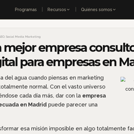
|
|
Programas
Recursos
Quiénes somos
SEO
,
Social Media Marketing
a mejor empresa consulto
ital para empresas en M
ra del agua cuando piensas en marketing
 totalmente normal. Con el vasto universo
iéndose cada día más, dar con la
empresa
ecuada en Madrid
puede parecer una
sformar esa misión imposible en algo totalmente fac