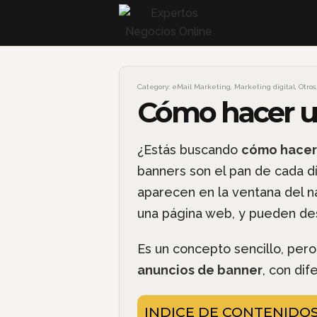
Category:
eMail Marketing
,
Marketing digital
,
Otros
Cómo hacer un
¿Estás buscando
cómo hacer 
banners son el pan de cada día
aparecen en la ventana del na
una página web, y pueden des
Es un concepto sencillo, per
anuncios de banner
, con di
INDICE DE CONTENIDO