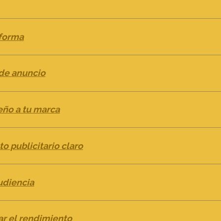
aforma
 de anuncio
eño a tu marca
to publicitario claro
udiencia
zar el rendimiento