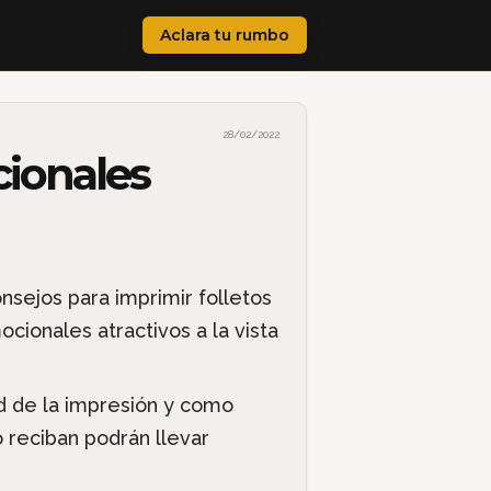
Aclara tu rumbo
28/02/2022
cionales
d de la impresión y como
o reciban podrán llevar