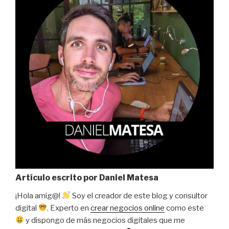
Artículo escrito por
Daniel Matesa
¡Hola amig@!
Soy el creador de este blog y consultor
digital
. Experto en
crear negocios online
como este
y dispongo de más negocios digitales que me