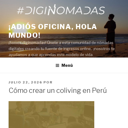
Saltar
al
contenido
¡ADIÓS OFICINA, HOLA
MUNDO!
¡Somos diginomadas! Únete a esta comunidad de nómadas
digitales creando tu fuente de ingresos online.. ¡nosotros te
ayudamos a que aprendas este modelo de vida.
Menú
PUBLICADO
JULIO 22, 2026
POR
EL
Cómo crear un coliving en Perú