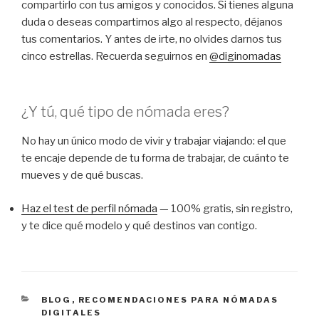
compartirlo con tus amigos y conocidos. Si tienes alguna
duda o deseas compartirnos algo al respecto, déjanos
tus comentarios. Y antes de irte, no olvides darnos tus
cinco estrellas. Recuerda seguirnos en
@diginomadas
¿Y tú, qué tipo de nómada eres?
No hay un único modo de vivir y trabajar viajando: el que
te encaje depende de tu forma de trabajar, de cuánto te
mueves y de qué buscas.
Haz el test de perfil nómada
— 100% gratis, sin registro,
y te dice qué modelo y qué destinos van contigo.
CATEGORÍAS
BLOG
,
RECOMENDACIONES PARA NÓMADAS
DIGITALES