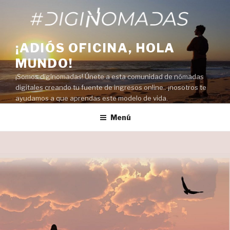
Saltar
al
contenido
¡ADIÓS OFICINA, HOLA
MUNDO!
¡Somos diginomadas! Únete a esta comunidad de nómadas
digitales creando tu fuente de ingresos online.. ¡nosotros te
ayudamos a que aprendas este modelo de vida.
Menú