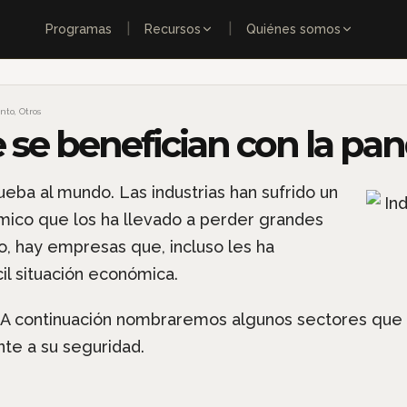
|
|
Programas
Recursos
Quiénes somos
nto
,
Otros
e se benefician con la p
ueba al mundo. Las industrias han sufrido un
mico que los ha llevado a perder grandes
, hay empresas que, incluso les ha
cil situación económica.
? A continuación nombraremos algunos sectores que
nte a su seguridad.