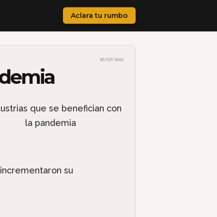
Aclara tu rumbo
16/07/2021
andemia
 incrementaron su