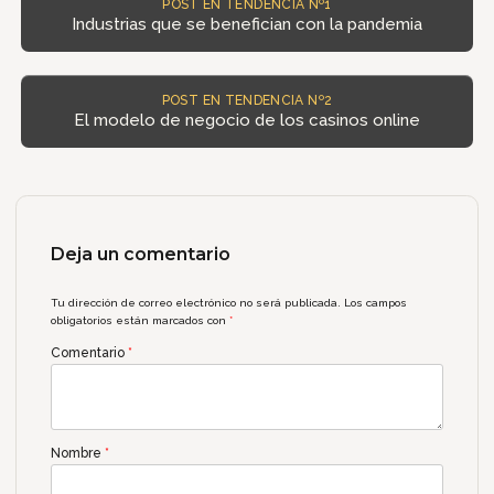
POST EN TENDENCIA Nº1
Industrias que se benefician con la pandemia
POST EN TENDENCIA Nº2
El modelo de negocio de los casinos online
Deja un comentario
Tu dirección de correo electrónico no será publicada.
Los campos
obligatorios están marcados con
*
Comentario
*
Nombre
*