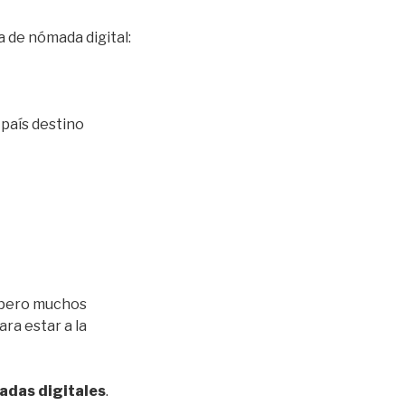
a de nómada digital:
 país destino
 pero muchos
ara estar a la
adas digitales
.