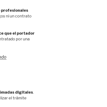
o profesionales
gos ni un contrato
ce que el portador
ontratado por una
undo
 nómadas digitales
.
izar el trámite