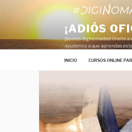
Saltar
al
contenido
¡ADIÓS OF
¡Somos diginomadas! Únete a e
ayudamos a que aprendas este
INICIO
CURSOS ONLINE PA