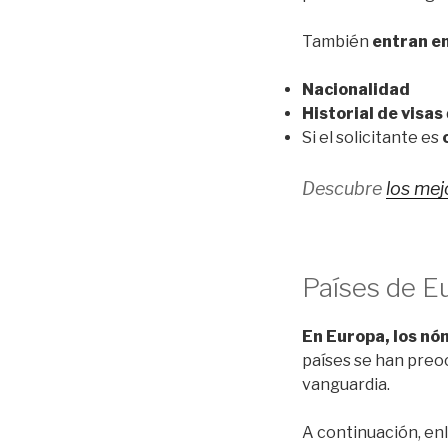
También
entran en
Nacionalidad
Historial de visas
Si el solicitante es
Descubre
los mej
Países de E
En Europa, los nó
países se han preocu
vanguardia.
A continuación, en