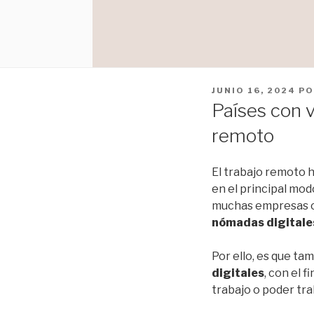
PUBLICADO
JUNIO 16, 2024
P
EL
Países con v
remoto
El trabajo remoto h
en el principal mod
muchas empresas c
nómadas digitale
Por ello, es que ta
digitales
, con el 
trabajo o poder tr