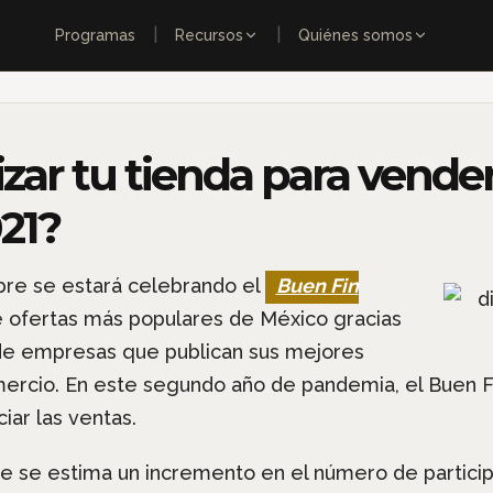
|
|
Programas
Recursos
Quiénes somos
izar tu tienda para vend
21?
mbre se estará celebrando el
Buen Fin
e ofertas más populares de México gracias
s de empresas que publican sus mejores
omercio. En este segundo año de pandemia, el Buen 
iar las ventas.
que se estima un incremento en el número de partici