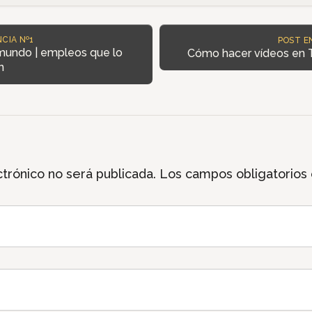
CIA Nº1
POST E
 mundo | empleos que lo
Cómo hacer vídeos en T
n
trónico no será publicada.
Los campos obligatorios