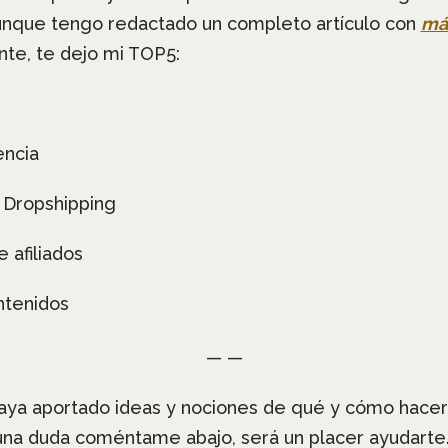
Aunque tengo redactado un completo artículo con
má
te, te dejo mi TOP5:
encia
o Dropshipping
 afiliados
ntenidos
— —
haya aportado ideas y nociones de qué y cómo hacer
una duda coméntame abajo, será un placer ayudarte.¡