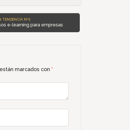
N TENDENCIA Nº2
rsos e-learning para empresas
 están marcados con
*