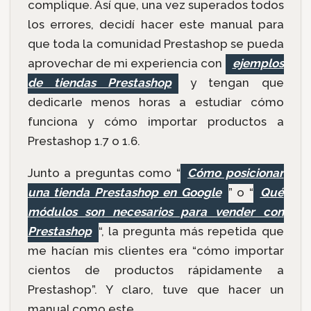
complique. Así que, una vez superados todos
los errores, decidí hacer este manual para
que toda la comunidad Prestashop se pueda
aprovechar de mi experiencia con
ejemplos
de tiendas Prestashop
y tengan que
dedicarle menos horas a estudiar cómo
funciona y cómo importar productos a
Prestashop 1.7 o 1.6.
Junto a preguntas como “
Cómo posicionar
una tienda Prestashop en Google
” o “
Qué
módulos son necesarios para vender con
Prestashop
“, la pregunta más repetida que
me hacían mis clientes era “cómo importar
cientos de productos rápidamente a
Prestashop”. Y claro, tuve que hacer un
manual como este.