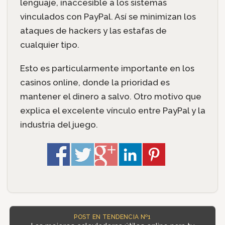
lenguaje, inaccesible a los sistemas
vinculados con PayPal. Así se minimizan los
ataques de hackers y las estafas de
cualquier tipo.
Esto es particularmente importante en los
casinos online, donde la prioridad es
mantener el dinero a salvo. Otro motivo que
explica el excelente vínculo entre PayPal y la
industria del juego.
POST EN TENDENCIA Nº1