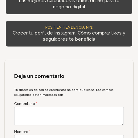
Las mejores calculadoras útiles online para tu
negocio digital
POST EN TENDENCIA Nº2
Crecer tu perfil de Instagram: Cómo comprar likes y
seguidores te beneficia
Deja un comentario
Tu dirección de correo electrónico no será publicada.
Los campos
obligatorios están marcados con
*
Comentario
*
Nombre
*