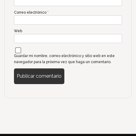
Correo electrónico
*
Web
Guardar mi nombre, correo electrónico y sitio web en este
navegador para la próxima vez que haga un comentario.