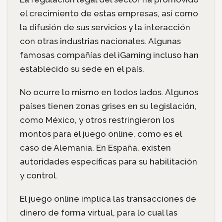
el crecimiento de estas empresas, así como
la difusión de sus servicios y la interacción
con otras industrias nacionales. Algunas
famosas compañías del iGaming incluso han
establecido su sede en el país.
No ocurre lo mismo en todos lados. Algunos
países tienen zonas grises en su legislación,
como México, y otros restringieron los
montos para el juego online, como es el
caso de Alemania. En España, existen
autoridades específicas para su habilitación
y control.
El juego online implica las transacciones de
dinero de forma virtual, para lo cual las