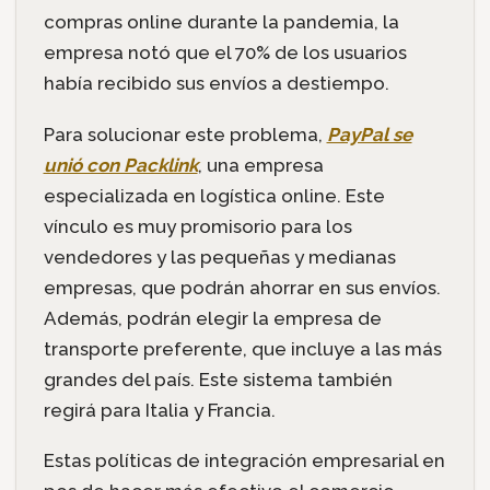
compras online durante la pandemia, la
empresa notó que el 70% de los usuarios
había recibido sus envíos a destiempo.
Para solucionar este problema,
PayPal se
unió con Packlink
, una empresa
especializada en logística online. Este
vínculo es muy promisorio para los
vendedores y las pequeñas y medianas
empresas, que podrán ahorrar en sus envíos.
Además, podrán elegir la empresa de
transporte preferente, que incluye a las más
grandes del país. Este sistema también
regirá para Italia y Francia.
Estas políticas de integración empresarial en