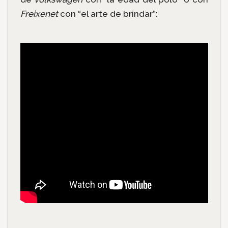
Freixenet
con “el arte de brindar”: