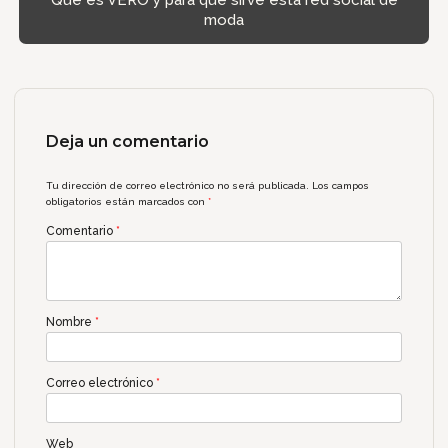
Qué es VERO y para qué sirve esta red social de
moda
Deja un comentario
Tu dirección de correo electrónico no será publicada.
Los campos
obligatorios están marcados con
*
Comentario
*
Nombre
*
Correo electrónico
*
Web