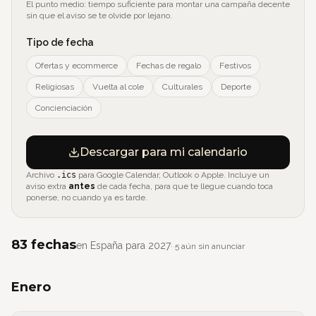
El punto medio: tiempo suficiente para montar una campaña decente
sin que el aviso se te olvide por lejano.
Tipo de fecha
Ofertas y ecommerce
Fechas de regalo
Festivos
Religiosas
Vuelta al cole
Culturales
Deporte
Concienciación
Descargar para mi calendario
Archivo
.ics
para Google Calendar, Outlook o Apple. Incluye un
aviso extra
antes
de cada fecha, para que te llegue cuando toca
ponerse, no cuando ya es tarde.
83
fechas
en
España
para
2027
·
5
aún sin anunciar
Enero