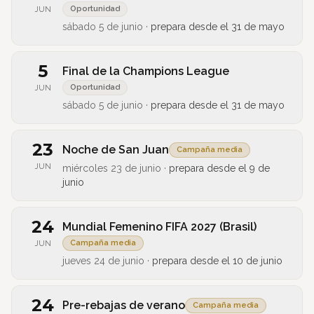
Oportunidad
JUN
sábado 5 de junio
·
prepara desde el
31 de mayo
5
Final de la Champions League
Oportunidad
JUN
sábado 5 de junio
·
prepara desde el
31 de mayo
23
Noche de San Juan
Campaña media
JUN
miércoles 23 de junio
·
prepara desde el
9 de
junio
24
Mundial Femenino FIFA 2027 (Brasil)
Campaña media
JUN
jueves 24 de junio
·
prepara desde el
10 de junio
24
Pre-rebajas de verano
Campaña media