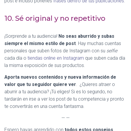
post e incluso ponerles
frases dentro de tus publicaciones
.
10. Sé original y no repetitivo
¡Sorprende a tu audiencia!
No seas aburrido y subas
siempre el mismo estilo de post
. Hay muchas cuentas
personales que suben fotos de Instagram con su
selfie
cada día o
tiendas online en Instagram
que suben cada día
la misma exposición de sus productos.
Aporta nuevos contenidos y nueva información de
valor que tu seguidor quiere ver
. ¿Quieres atraer o
aburrir a tu audiencia? ¡Tú eliges! Si es lo segundo, no
tardarán en irse a ver los post de tu competencia y pronto
te convertirás en una cuenta fantasma.
— —
Espero hayas aprendido con
todos estos consejos