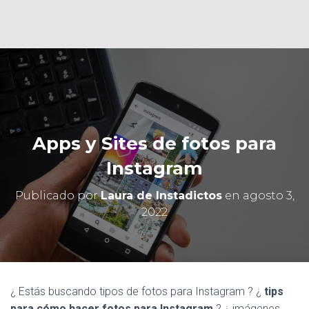
Ó
N
Apps y Sites de fotos para
Instagram
Publicado por
Laura de Instadictos
en
agosto 3,
2022
¿ Estás buscando tipos de fotos para Instagram ? ¿
tips
para cómo hacer fotos para Instagram
? ¿ imágenes