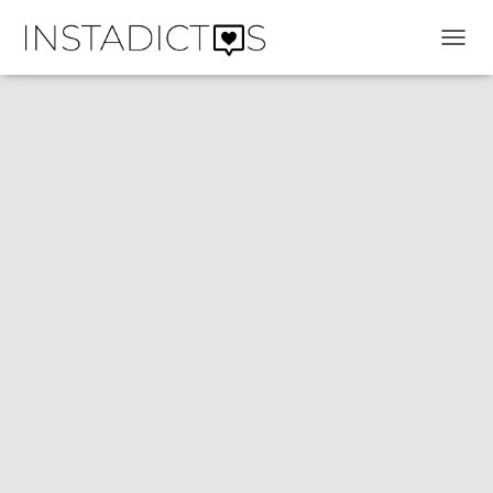
C
A
M
B
I
A
R
M
O
D
O
D
E
N
A
V
E
G
A
C
I