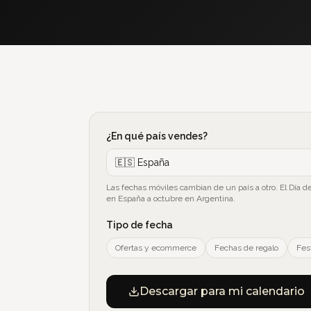
¿En qué país vendes?
🇪🇸
España
Las fechas móviles cambian de un país a otro. El Día de
en España a octubre en Argentina.
Tipo de fecha
Ofertas y ecommerce
Fechas de regalo
Fes
Descargar para mi calendario