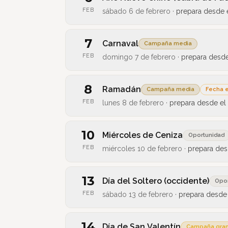
FEB
sábado 6 de febrero
·
prepara desde 
7
Carnaval
Campaña media
FEB
domingo 7 de febrero
·
prepara desd
8
Ramadán
Campaña media
Fecha 
FEB
lunes 8 de febrero
·
prepara desde el
10
Miércoles de Ceniza
Oportunidad
FEB
miércoles 10 de febrero
·
prepara de
13
Día del Soltero (occidente)
Opor
FEB
sábado 13 de febrero
·
prepara desde
14
Día de San Valentín
Campaña gra