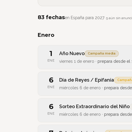
83
fechas
en
España
para
2027
·
5
aún sin anunci
Enero
1
Año Nuevo
Campaña media
ENE
viernes 1 de enero
·
prepara desde el
6
Día de Reyes / Epifanía
Campaña
ENE
miércoles 6 de enero
·
prepara desde
6
Sorteo Extraordinario del Niño
ENE
miércoles 6 de enero
·
prepara desde