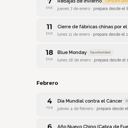
7
Rebajas de invierno
Campaña gra
ENE
jueves 7 de enero
·
prepara desde el
11
Cierre de fábricas chinas por 
ENE
lunes 11 de enero
·
prepara desde el
1
18
Blue Monday
Oportunidad
ENE
lunes 18 de enero
·
prepara desde el
Febrero
4
Día Mundial contra el Cáncer
O
FEB
jueves 4 de febrero
·
prepara desde e
6
Año Nuevo Chino (Cabra de Fu