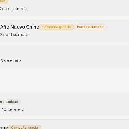
nde
8 de diciembre
el Año Nuevo Chino
Campaña grande
Fecha estimada
2 de diciembre
13 de enero
portunidad
l
30 de enero
ego)
Campaña media