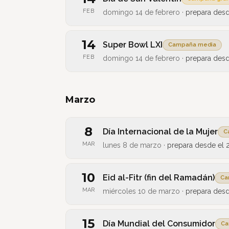
FEB
domingo 14 de febrero
·
prepara des
14
Super Bowl LXI
Campaña media
FEB
domingo 14 de febrero
·
prepara des
Marzo
8
Día Internacional de la Mujer
C
MAR
lunes 8 de marzo
·
prepara desde el
10
Eid al-Fitr (fin del Ramadán)
Ca
MAR
miércoles 10 de marzo
·
prepara des
15
Día Mundial del Consumidor
Ca