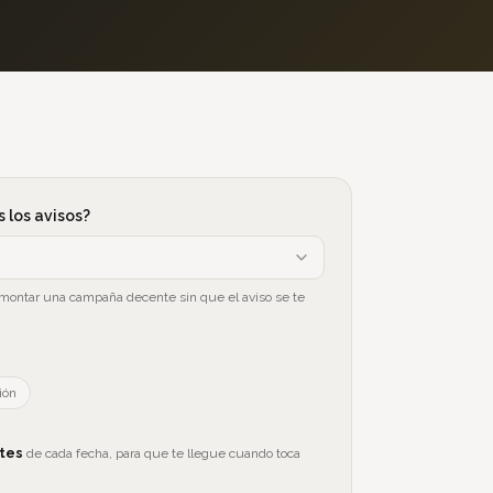
 los avisos?
 montar una campaña decente sin que el aviso se te
ión
tes
de cada fecha, para que te llegue cuando toca