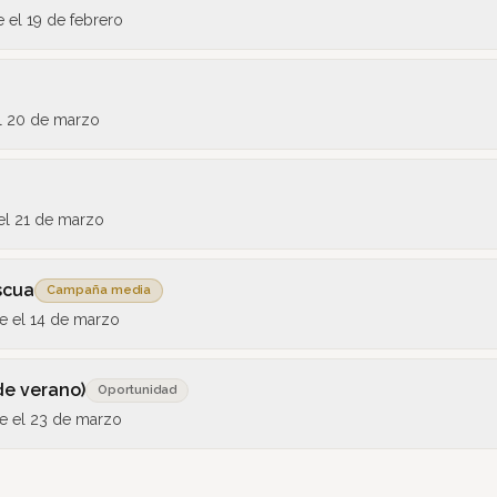
e el
19 de febrero
l
20 de marzo
el
21 de marzo
scua
Campaña media
e el
14 de marzo
de verano)
Oportunidad
e el
23 de marzo