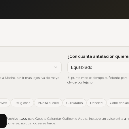
¿Con cuánta antelación quieres
Equilibrado
 la Madre, sin ir más lejos, va de mayo
El punto medio: tiempo suficiente para
olvide por lejano.
tivos
Religiosas
Vuelta al cole
Culturales
Deporte
Concienciac
Archivo
.ics
para Google Calendar, Outlook o Apple. Incluye un aviso extra
an
ponerse, no cuando ya es tarde.