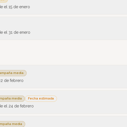
de el
15 de enero
de el
31 de enero
ampaña media
22 de febrero
mpaña media
Fecha estimada
de el
24 de febrero
mpaña media