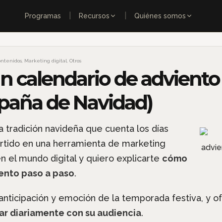
|
|
Programas
Recursos
Quiénes somos
ontenidos
,
Marketing digital
,
Otros
 calendario de adviento 
paña de Navidad)
a tradición navideña que cuenta los días
ertido en una herramienta de marketing
 el mundo digital y quiero explicarte
cómo
ento paso a paso
.
anticipación y emoción de la temporada festiva, y o
ar diariamente con su audiencia
.