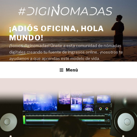
Saltar
al
contenido
¡ADIÓS OFICINA, HOLA
MUNDO!
¡Somos diginomadas! Únete a esta comunidad de nómadas
digitales creando tu fuente de ingresos online.. ¡nosotros te
ayudamos a que aprendas este modelo de vida.
Menú