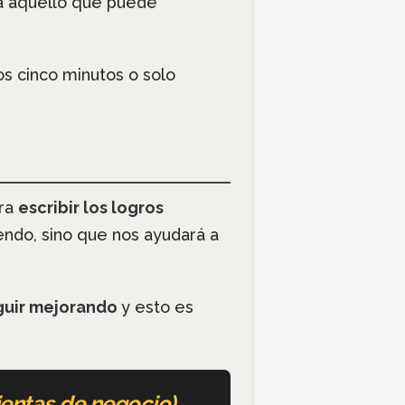
a aquello que puede
s cinco minutos o solo
ara
escribir los logros
endo, sino que nos ayudará a
guir mejorando
y esto es
entas de negocio)