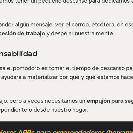
mos tener un pequeño descanso para dedicarnos 
der algún mensaje, ver el correo, etcétera, en eso
 sesión de trabajo
y despejar nuestra mente.
nsabilidad
usa el pomodoro es tomar el tiempo de descanso p
s ayudará a materializar por qué y qué estamos haci
bajo, pero a veces necesitamos un
empujón para se
ependiente o desde nuestro hogar.
jores APPs para emprendedores (herrami