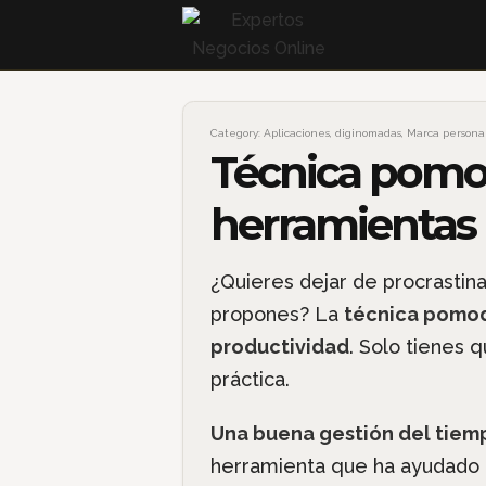
Category:
Aplicaciones
,
diginomadas
,
Marca persona
Técnica pomod
herramientas p
¿Quieres dejar de procrastin
propones? La
técnica pomod
productividad
. Solo tienes
práctica.
Una buena gestión del tiemp
herramienta que ha ayudado a 