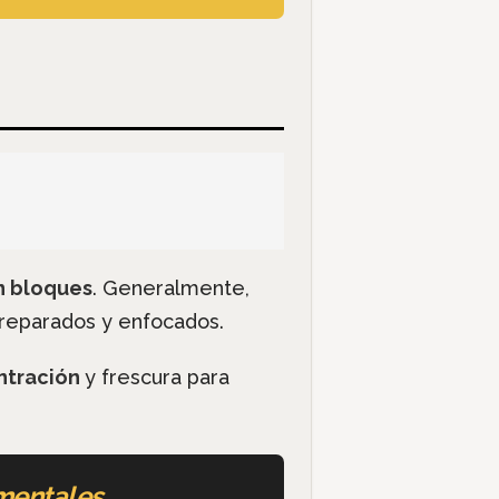
n bloques
. Generalmente,
preparados y enfocados.
entración
y frescura para
mentales