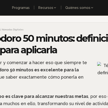
|
|
Programas
Recursos
Quiénes somos
l
,
Nómadas Digitales
oro 50 minutos: definici
ara aplicarla
ar y comenzar a hacer eso que siempre te
oro 50 minutos es excelente para la
 que saber exactamente cómo ponerla en
o es clave para alcanzar nuestras metas
, por eso
muchos en ello, transformando su nivel de actividad