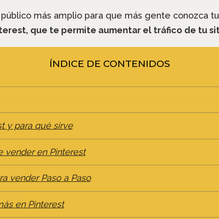
n público más amplio para que más gente conozca tu
rest, que te permite aumentar el tráfico de tu sit
ÍNDICE DE CONTENIDOS
t y para qué sirve
e vender en Pinterest
ra vender Paso a Paso
ás en Pinterest