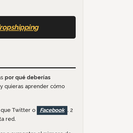
ropshipping
as
por qué deberías
y quieras aprender cómo
a que Twitter o
Facebook
. 2
a red.