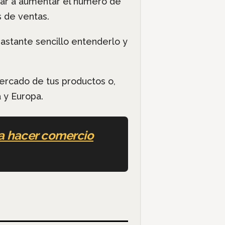
udar a aumentar el número de
s de ventas.
astante sencillo entenderlo y
mercado de tus productos o,
 y Europa.
ra hacer comercio