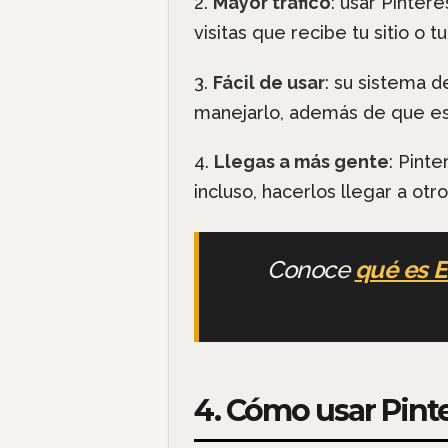
2.
Mayor tráfico
: usar Pinter
visitas que recibe tu sitio 
3.
Fácil de usar
: su sistema d
manejarlo, además de que es 
4.
Llegas a más gente
: Pint
incluso, hacerlos llegar a ot
Conoce
qué es E
4. Cómo usar Pint